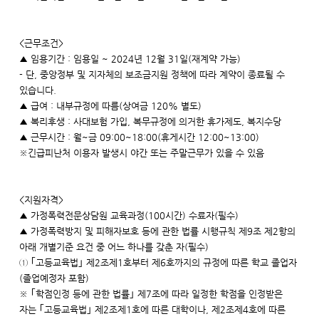
<근무조건>
▲ 임용기간 : 임용일 ~ 2024년 12월 31일(재계약 가능)
- 단, 중앙정부 및 지자체의 보조금지원 정책에 따라 계약이 종료될 수
있습니다.
▲ 급여 : 내부규정에 따름(상여금 120% 별도)
▲ 복리후생 : 사대보험 가입, 복무규정에 의거한 휴가제도, 복지수당
▲ 근무시간 : 월~금 09:00~18:00(휴게시간 12:00~13:00)
※긴급피난처 이용자 발생시 야간 또는 주말근무가 있을 수 있음
<지원자격>
▲ 가정폭력전문상담원 교육과정(100시간) 수료자(필수)
▲ 가정폭력방지 및 피해자보호 등에 관한 법률 시행규칙 제9조 제2항의
아래 개별기준 요건 중 어느 하나를 갖춘 자(필수)
① ｢고등교육법｣ 제2조제1호부터 제6호까지의 규정에 따른 학교 졸업자
(졸업예정자 포함)
※ ｢학점인정 등에 관한 법률｣ 제7조에 따라 일정한 학점을 인정받은
자는 ｢고등교육법｣ 제2조제1호에 따른 대학이나, 제2조제4호에 따른