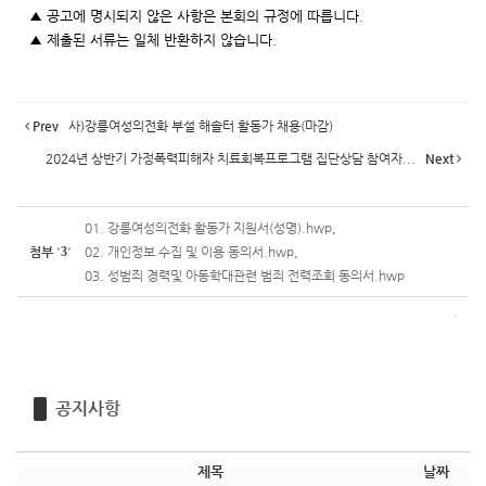
▲ 공고에 명시되지 않은 사항은 본회의 규정에 따릅니다.
▲ 제출된 서류는 일체 반환하지 않습니다.
Prev
사)강릉여성의전화 부설 해솔터 활동가 채용(마감)
2024년 상반기 가정폭력피해자 치료회복프로그램 집단상담 참여자...
Next
01. 강릉여성의전화 활동가 지원서(성명).hwp
,
첨부
'
3
'
02. 개인정보 수집 및 이용 동의서.hwp
,
03. 성범죄 경력및 아동학대관련 범죄 전력조회 동의서.hwp
공지사항
제목
날짜