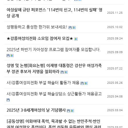
여성살해 규탄 퍼포먼스 '114번의 신고, 114번의 실패' 영
2025.11.25
상 공개
성평등하고 풍성한 한가위 보내세요!
2025.10.02
★강릉여성의전화 소모임 참여자 모집★
2025.09.24
2025년 하반기 자아성장 프로그램 참여자를 모집합니다.
2025.09.09
성명 및 논평[화요논평] 이재명 대통령은 강선우 여성가족
2025.07.22
부 장관 후보자 지명을 철회하라
사)강릉여성의전화 부설 해솔터 활동가 채용
2025.05.26
사)강릉여성의전화 부설 해솔상담소 상근활동가 채용공고
2025.04.08
2025년 3·8세계여성의 날 기념행사
2025.03.04
[공동성명] 이화여대 폭력, 묵과할 수 없는 반민주적·반인
권적 여성혐오 폭력이다. 폭력 선동한 유튜버와 핵심 관련
2025.03.02