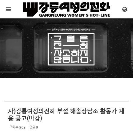
Sketchbook5, 스케치북5
Sketchbook5, 스케치북5
메뉴 건너뛰기
사)강릉여성의전화 부설 해솔상담소 활동가 채
용 공고(마감)
조회 수
902
댓글
0