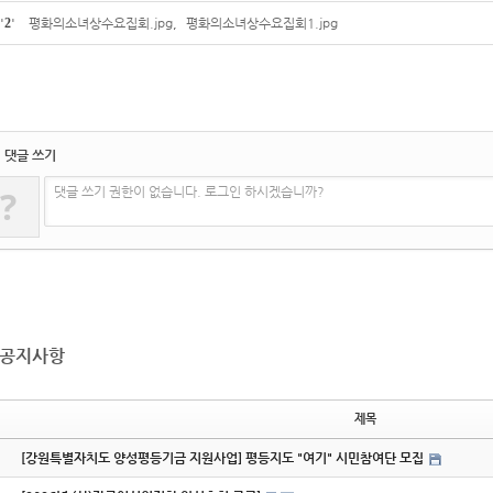
'
2
'
평화의소녀상수요집회.jpg
,
평화의소녀상수요집회1.jpg
댓글 쓰기
?
댓글 쓰기 권한이 없습니다. 로그인 하시겠습니까?
공지사항
제목
[강원특별자치도 양성평등기금 지원사업] 평등지도 "여기" 시민참여단 모집