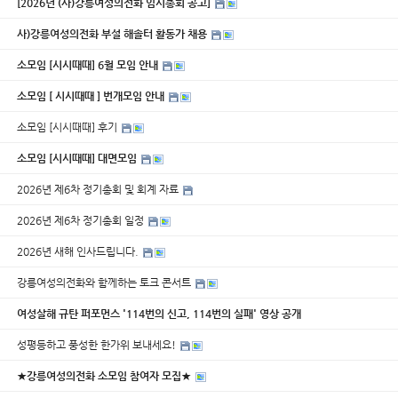
[2026년 (사)강릉여성의전화 임시총회 공고]
사)강릉여성의전화 부설 해솔터 활동가 채용
소모임 [시시때때] 6월 모임 안내
소모임 [ 시시때때 ] 번개모임 안내
소모임 [시시때때] 후기
소모임 [시시때때] 대면모임
2026년 제6차 정기총회 및 회계 자료
2026년 제6차 정기총회 일정
2026년 새해 인사드립니다.
강릉여성의전화와 함께하는 토크 콘서트
여성살해 규탄 퍼포먼스 '114번의 신고, 114번의 실패' 영상 공개
성평등하고 풍성한 한가위 보내세요!
★강릉여성의전화 소모임 참여자 모집★