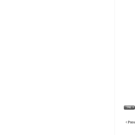
TAG •
Prev