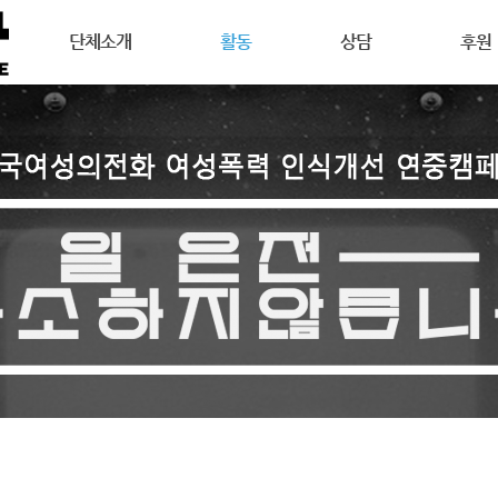
메뉴 건너뛰기
단체소개
활동
상담
후원
강릉여성의전화는
공지사항
상담안내
후원안
연혁
활동소식
여성주의상담이란
회원활
목표
캠페인
온라인 상담
자원활
조직도
오시는길