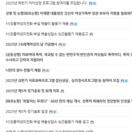
2025년 하반기 자아성장 프로그램 참여자를 모집합니다.
성명 및 논평[화요논평] 이재명 대통령은 강선우 여성가족부 장관 후보자 지명을 철회하
사)강릉여성의전화 부설 해솔터 활동가 채용
사)강릉여성의전화 부설 해솔상담소 상근활동가 채용공고
2025년 3·8세계여성의 날 기념행사
[공동성명] 이화여대 폭력, 묵과할 수 없는 반민주적·반인권적 여성혐오 폭력이다. 폭력
수사하고 강력히 처벌하라
나만의 향수 만들기 체험
2025년 상반기 치료회복프로그램 집단상담 , 심리정서프로그램 등 참여자 모집
2025년 제5차 정기총회 및 회계 자료
[화요논평] “최말자는 무죄다” - 60년 만의 재심 개시, 성폭력 피해자의 정당방위 인정을
2025년 제5차 정기총회 일정
사)강릉여성의전화 부설 해솔상담소 상근활동가 채용 공고