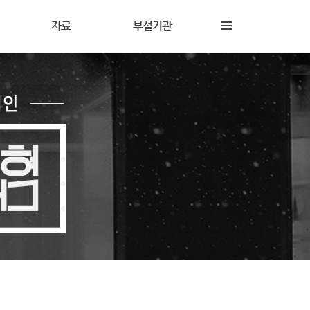
자료
부설기관
내
재정보고
해솔상담소
동
갤러리
해솔터
동
자료실