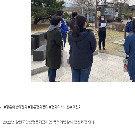
#강릉여성의전화 #강릉평화등대 #평화의소녀상수요집회
2022년 강원도양성평등기금사업-폭력예방강사 양성과정 안내