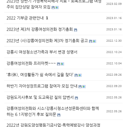
2023년 상반기 가정폭력피해자 치료‧회복프로그램 여성
2023.02.09
주의 집단상담 참여자 모집
2022 기부금 관련안내
1
2023.01.16
2023년 제3차 강릉여성의전화 정기총회
2023.01.16
2023년 (사)강릉여성의전화 제3차 정기총회 공고
2022.12.30
강릉시 여성청소년가족과 부서 변경 성명서
2022.10.24
강릉여성의전화 프리마켓~~~
2022.10.04
‘휴(休), 여성활동가 쉼 속에서 길을 찾다’
2022.09.26
하반기 자아성장프로그램 참여자 모집 안내
2022.09.20
강원도지사후보 및 도교육감 질의 답변서
2022.05.26
강릉여성의전화와 시소!강릉시청소년성문화센터와 함께
2022.05.26
하는 6.1지방선거 후보 질의문
2022년 강원도양성평등기금사업-폭력예방강사 양성과정