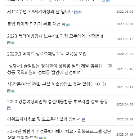
제114주년 3.8세계여성의 날 입니다
2022.03.08
불법 카메라 탐지기 무료 대행
2022.02.08
2023 폭력예방강사 보수심화과정 모두에게, 성평등Ⅱ
2023.03.17
2020년 데이트·성폭력예방교육 교육생 모집
2020.04.22
[성명서] 끊임없는 정치권의 성희롱 발언 제발 멈춰!!! - 권
2021.12.16
성동 국회의원의 성희롱 발언에 관련하여
사)강릉여성의전화 부설 해솔상담소 휴관 알림(~10. 3)
2021.09.13
2020 강릉여성의전화 총선대응활동 후보자별 정보 공유
2020.04.09
강원도지사후보 및 도교육감 질의 답변서
2022.05.26
2023년 하반기 가정폭력피해자 치료‧회복프로그램 집단
2023.07.19
상담 참여자 모집