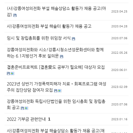
(사)강릉여성의전화 부설 해솔상담소 활동가 채용 공고(마
2023.04.25
감)
사)강릉여성의전화 부설 해솔터 활동가 채용 공고
2020.04.28
임시 및 창립총회를 위한 위임장 서식
2020.07.06
강릉여성의전화와 시소!강릉시청소년성문화센터와 함께
2022.05.26
하는 6.1지방선거 후보 질의문
결혼준비프로젝트 [결혼愛도 공부가 필요해] 대상자 모집
2020.06.01
2023년 상반기 가정폭력피해자 치료‧회복프로그램 여성
2023.02.09
주의 집단상담 참여자 모집
강릉여성의전화 독립사단법인을 위한 임시총회 및 창립총
2020.07.06
회 공고
2022 기부금 관련안내
1
2023.01.16
사)강릉여성의전화 부설 해솔상담소 활동가 채용 공고(재