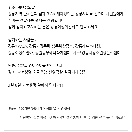
3.8세계여성의날
강릉지역 단체들과 함께 3.8세계여성의날 강릉시내를 걸으며 시민들에게
장미를 전달하는 행사를 진행합니다.
함께 참여하고자하는 분은 강릉여성의전화로 연락하세요.
함께하는 사람들 :
강릉YWCA, 강릉가정폭력.성폭력상담소, 강릉레드스타킹,
강릉여성의전화, 강원동부해바라기센터, 시소!강릉시청소년성문화센터
날짜: 2024. 03. 08 금요일 15시
장소: 교보생명-한국은행-신영극장-월화거리 행진
3월 8일 교보생명 앞에서 만나요!!
Prev
2025년 3·8세계여성의 날 기념행사
사단법인 강릉여성의전화 제4차 정기총회 대표 및 임원 선출 공고
Next