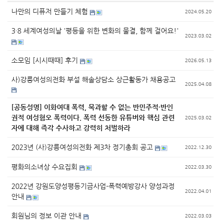
나만의 디퓨저 만들기 체험
2024.05.20
3·8 세계여성의날 '평등을 위한 변화의 물결, 함께 걸어요!'
2023.03.02
소모임 [시시때때] 후기
2026.05.13
사)강릉여성의전화 부설 해솔상담소 상근활동가 채용공고
2025.04.08
[공동성명] 이화여대 폭력, 묵과할 수 없는 반민주적·반인
권적 여성혐오 폭력이다. 폭력 선동한 유튜버와 핵심 관련
2025.03.02
자에 대해 즉각 수사하고 강력히 처벌하라
2023년 (사)강릉여성의전화 제3차 정기총회 공고
2022.12.30
평화의소녀상 수요집회
2022.03.30
2022년 강원도양성평등기금사업-폭력예방강사 양성과정
2022.04.01
안내
회원님의 정보 이관 안내
2022.03.03