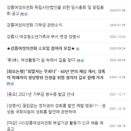
강릉여성의전화 독립사단법인을 위한 임시총회 및 창립총
2020.07.06
회 공고
강릉여성의전화 기부금 관련소식
2024.01.05
강릉시 여성청소년가족과 부서 변경 성명서
2022.10.24
★강릉여성의전화 소모임 참여자 모집★
2025.09.24
‘휴(休), 여성활동가 쉼 속에서 길을 찾다’
2022.09.26
[화요논평] “최말자는 무죄다” - 60년 만의 재심 개시, 성폭
력 피해자의 정당방위 인정을 위한 정의의 길로 함께 가자
2024.12.26
[중요] 2021년 기부금 영수증 발급 안내
2021.12.17
[성명서] 끊임없는 정치권의 성희롱 발언 제발 멈춰!!! - 권
2021.12.16
성동 국회의원의 성희롱 발언에 관련하여
[마감] (사)강릉여성의전화 부설기관 활동가 신규 채용 재
2021.08.18
공고