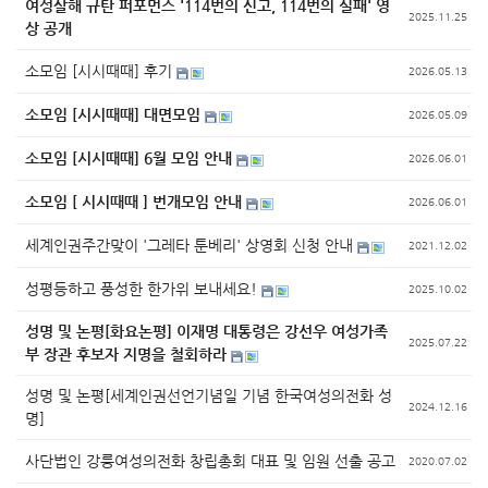
여성살해 규탄 퍼포먼스 '114번의 신고, 114번의 실패' 영
2025.11.25
상 공개
소모임 [시시때때] 후기
2026.05.13
소모임 [시시때때] 대면모임
2026.05.09
소모임 [시시때때] 6월 모임 안내
2026.06.01
소모임 [ 시시때때 ] 번개모임 안내
2026.06.01
세계인권주간맞이 '그레타 툰베리' 상영회 신청 안내
2021.12.02
성평등하고 풍성한 한가위 보내세요!
2025.10.02
성명 및 논평[화요논평] 이재명 대통령은 강선우 여성가족
2025.07.22
부 장관 후보자 지명을 철회하라
성명 및 논평[세계인권선언기념일 기념 한국여성의전화 성
2024.12.16
명]
사단법인 강릉여성의전화 창립총회 대표 및 임원 선출 공고
2020.07.02