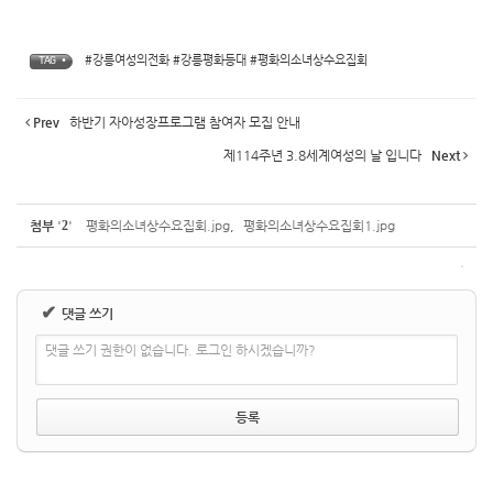
#강릉여성의전화 #강릉평화등대 #평화의소녀상수요집회
TAG •
Prev
하반기 자아성장프로그램 참여자 모집 안내
제114주년 3.8세계여성의 날 입니다
Next
첨부
'
2
'
평화의소녀상수요집회.jpg
,
평화의소녀상수요집회1.jpg
✔
댓글 쓰기
댓글 쓰기 권한이 없습니다. 로그인 하시겠습니까?