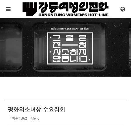
Sketchbook5, 스케치북5
Sketchbook5, 스케치북5
메뉴 건너뛰기
평화의소녀상 수요집회
조회 수
1362
댓글
0