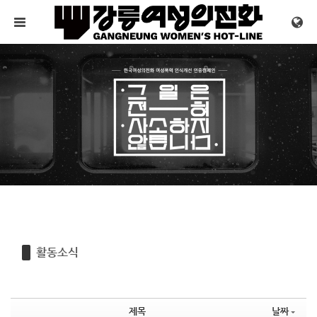
Sketchbook5, 스케치북5
Sketchbook5, 스케치북5
메뉴 건너뛰기
활동소식
제목
날짜