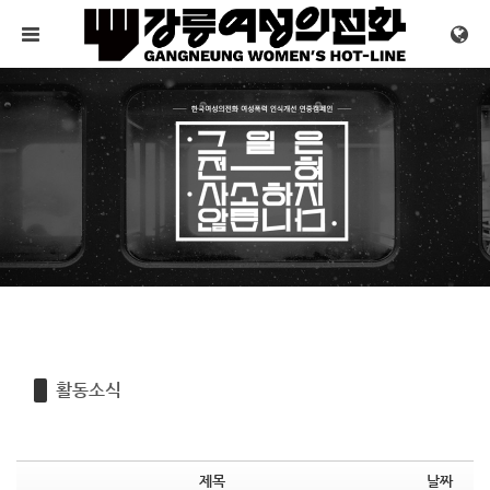
Sketchbook5, 스케치북5
Sketchbook5, 스케치북5
메뉴 건너뛰기
활동소식
제목
날짜