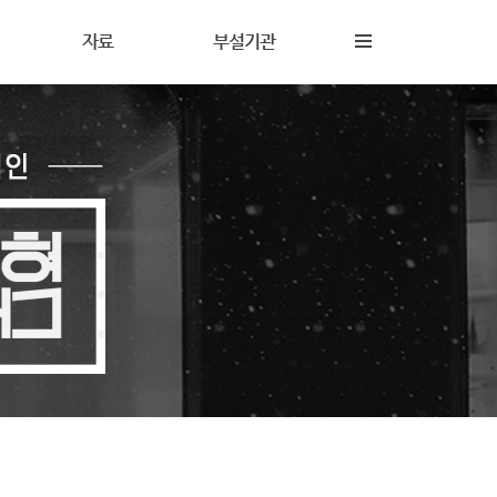
자료
부설기관
내
재정보고
해솔상담소
동
갤러리
해솔터
동
자료실