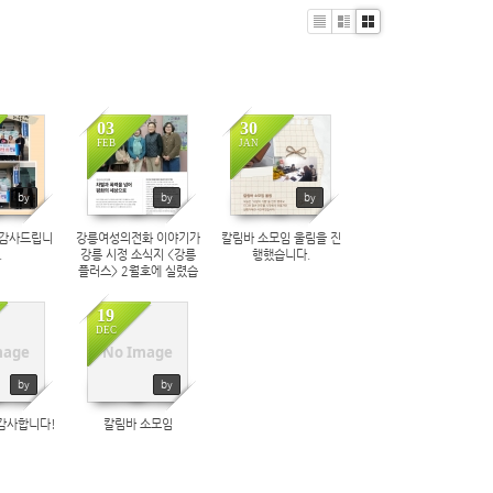
Li
Zi
G
st
n
al
e
le
ry
03
30
FEB
JAN
20
288
262
by
by
by
 감사드립니
강릉여성의전화 이야기가
칼림바 소모임 울림을 진
.
강릉 시정 소식지 <강릉
행했습니다.
플러스> 2월호에 실렸습
니다.
19
DEC
07
332
mage
No Image
by
by
감사합니다!
칼림바 소모임