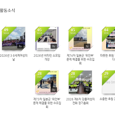
활동소식
09
05
05
04
MAR
MAR
MAR
FEB
250
214
240
3
by
by
by
2026년 3·8세계여성의
2026년 비타민 소모임
제74차 일본군 '위안부'
따뜻한 후원
날
개강
문제 해결을 위한 수요집
다
회
28
28
29
JAN
JAN
DEC
268
281
3
No I
by
by
소중한 후원 
제73차 일본군 '위안부'
2026 제6차 강릉여성의
문제 해결을 위한 수요집
전화 정기총회
회