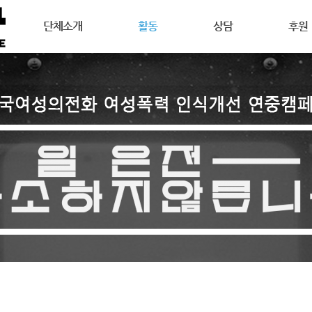
메뉴 건너뛰기
단체소개
활동
상담
후원
강릉여성의전화는
공지사항
상담안내
후원안
연혁
활동소식
여성주의상담이란
회원활
목표
캠페인
온라인 상담
자원활
조직도
오시는길