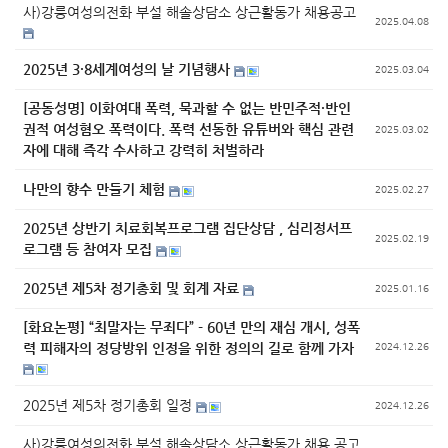
사)강릉여성의전화 부설 해솔상담소 상근활동가 채용공고
2025.04.08
2025년 3·8세계여성의 날 기념행사
2025.03.04
[공동성명] 이화여대 폭력, 묵과할 수 없는 반민주적·반인
권적 여성혐오 폭력이다. 폭력 선동한 유튜버와 핵심 관련
2025.03.02
자에 대해 즉각 수사하고 강력히 처벌하라
나만의 향수 만들기 체험
2025.02.27
2025년 상반기 치료회복프로그램 집단상담 , 심리정서프
2025.02.19
로그램 등 참여자 모집
2025년 제5차 정기총회 및 회계 자료
2025.01.16
[화요논평] “최말자는 무죄다” - 60년 만의 재심 개시, 성폭
력 피해자의 정당방위 인정을 위한 정의의 길로 함께 가자
2024.12.26
2025년 제5차 정기총회 일정
2024.12.26
사)강릉여성의전화 부설 해솔상담소 상근활동가 채용 공고