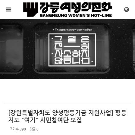
Sketchbook5, 스케치북5
Sketchbook5, 스케치북5
메뉴 건너뛰기
[강원특별자치도 양성평등기금 지원사업] 평등
지도 "여기" 시민참여단 모집
조회 수
390
댓글
0