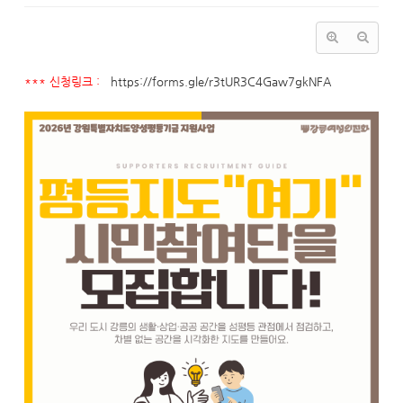
*** 신청링크 :
https://forms.gle/r3tUR3C4Gaw7gkNFA