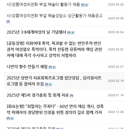
사)강릉여성의전화 부설 해솔터 활동가 채용
2025.05.26
사)강릉여성의전화 부설 해솔상담소 상근활동가 채용공고
2025.04.08
2025년 3·8세계여성의 날 기념행사
2025.03.04
[공동성명] 이화여대 폭력, 묵과할 수 없는 반민주적·반인
권적 여성혐오 폭력이다. 폭력 선동한 유튜버와 핵심 관련
2025.03.02
자에 대해 즉각 수사하고 강력히 처벌하라
나만의 향수 만들기 체험
2025.02.27
2025년 상반기 치료회복프로그램 집단상담 , 심리정서프
2025.02.19
로그램 등 참여자 모집
2025년 제5차 정기총회 및 회계 자료
2025.01.16
[화요논평] “최말자는 무죄다” - 60년 만의 재심 개시, 성폭
력 피해자의 정당방위 인정을 위한 정의의 길로 함께 가자
2024.12.26
2025년 제5차 정기총회 일정
2024.12.26