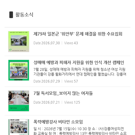
활동소식
제79차 일본군 '위안부' 문제 해결을 위한 수요집회
Date
2026.07.30
Views
43
성매매 예방과 피해자 지원을 위한 인식 개선 캠페인
7월 28일, 성매매 예방과 피해자 지원을 위해 청소년·여성 지원
기관들이 강릉 월화거리에서 연대 캠페인을 펼쳤습니다. 강릉여
성의전화도 해솔상담소, 해솔터가 함께 참여했습니다.
Date
2026.07.29
Views
57
7월 독서모임_보이지 않는 여자들
Date
2026.07.21
Views
125
폭력예방강사 비타민 소모임
일 시 : 2026년 7월 15일(수) 10:30 장 소 : (사)강릉여성의전
화 교육실 참 여 : 폭력예방강사 13인 폭력예방강사 비타민 소모