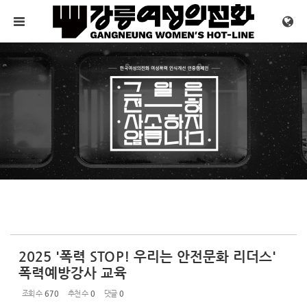
Sketchbook5, 스케치북5
Sketchbook5, 스케치북5
메뉴 건너뛰기
2025 '폭력 STOP! 우리는 안전문화 리더스'
폭력예방강사 교육
조회 수
670
추천 수
0
댓글
0