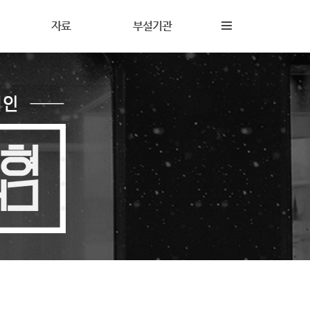
자료
부설기관
내
재정보고
해솔상담소
동
갤러리
해솔터
동
자료실