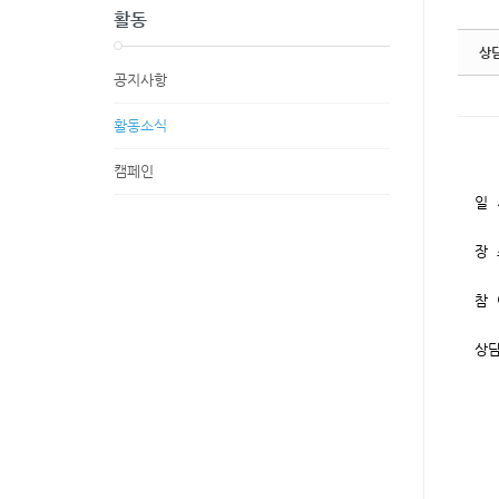
활동
상
공지사항
활동소식
캠페인
일 
장 
참 
상담