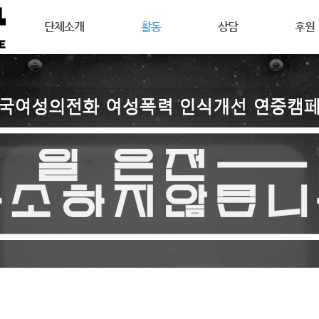
메뉴 건너뛰기
단체소개
활동
상담
후원
강릉여성의전화는
공지사항
상담안내
후원안
연혁
활동소식
여성주의상담이란
회원활
목표
캠페인
온라인 상담
자원활
조직도
오시는길