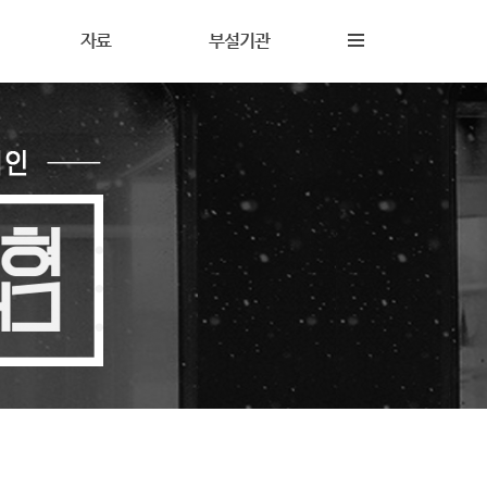
자료
부설기관
내
재정보고
해솔상담소
동
갤러리
해솔터
동
자료실