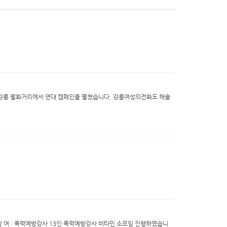
이 강릉 월화거리에서 연대 캠페인을 펼쳤습니다. 강릉여성의전화도 해솔
교육실 참 여 : 폭력예방강사 13인 폭력예방강사 비타민 소모임 진행하였습니