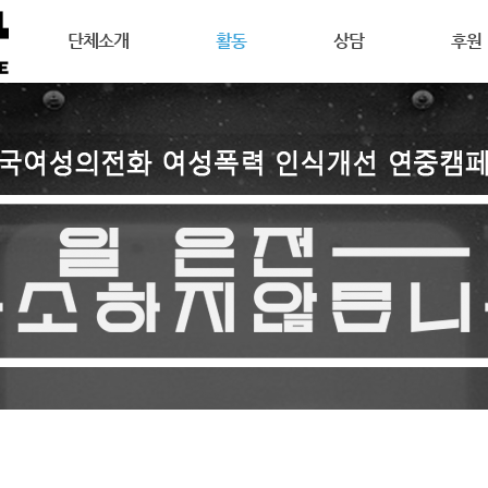
메뉴 건너뛰기
단체소개
활동
상담
후원
강릉여성의전화는
공지사항
상담안내
후원안
연혁
활동소식
여성주의상담이란
회원활
목표
캠페인
온라인 상담
자원활
조직도
오시는길