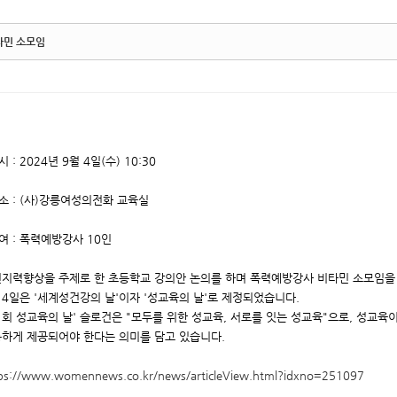
타민 소모임
시 : 2024년 9월 4일(수) 10:30
소 : (사)강릉여성의전화 교육실
여 : 폭력예방강사 10인
지력향상을 주제로 한 초등학교 강의안 논의를 하며 폭력예방강사 비타민 소모임을
 4일은 '세계성건강의 날'이자 '성교육의 날'로 제정되었습니다.
1회 성교육의 날' 슬로건은 "모두를 위한 성교육, 서로를 잇는 성교육"으로, 성교
하게 제공되어야 한다는 의미를 담고 있습니다.
ps://www.womennews.co.kr/news/articleView.html?idxno=251097