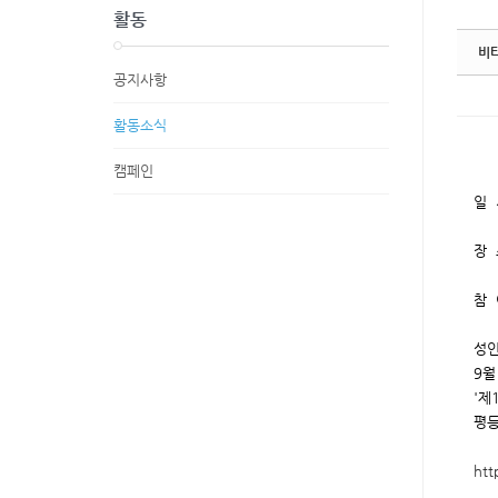
활동
비
공지사항
활동소식
캠페인
일 
장 
참 
성인
9월
'제
평등
htt