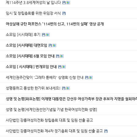
제114주년 3.8세계여성의 날 입니다
임시 및 창립총회를 위한 위임장 서식
여성살해 규탄 퍼포먼스 '114번의 신고, 114번의 실패' 영상 공개
소모임 [시시때때] 후기
소모임 [시시때때] 대면모임
소모임 [시시때때] 6월 모임 안내
소모임 [ 시시때때 ] 번개모임 안내
세계인권주간맞이 '그레타 툰베리' 상영회 신청 안내
성평등하고 풍성한 한가위 보내세요!
성명 및 논평[화요논평] 이재명 대통령은 강선우 여성가족부 장관 후보자 지명을 철회하
성명 및 논평[세계인권선언기념일 기념 한국여성의전화 성명]
사단법인 강릉여성의전화 창립총회 대표 및 임원 선출 공고
사단법인 강릉여성의전화 제4차 정기총회 대표 및 임원 선출 공고