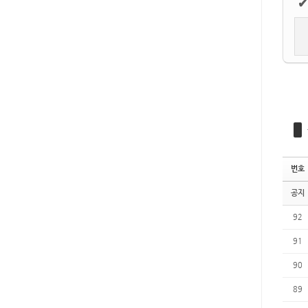
✔
번호
공지
92
91
90
89