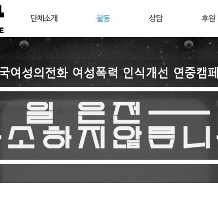
메뉴 건너뛰기
단체소개
활동
상담
후원
강릉여성의전화는
공지사항
상담안내
후원안
연혁
활동소식
여성주의상담이란
회원활
목표
캠페인
온라인 상담
자원활
조직도
오시는길