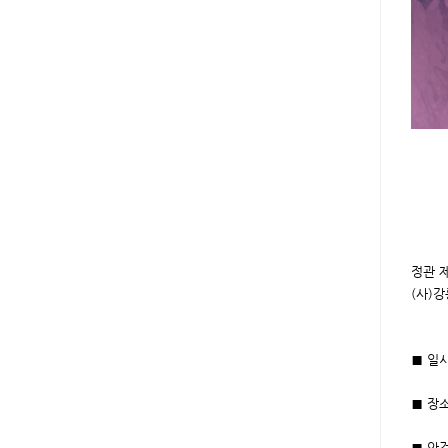
정관 
(사)
■ 일시
■ 장
■ 안