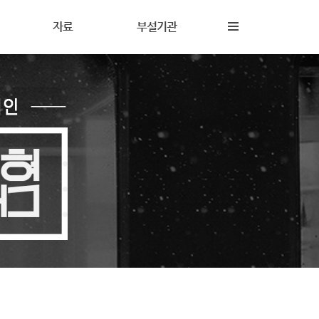
자료
부설기관
내
재정보고
해솔상담소
동
갤러리
해솔터
동
자료실