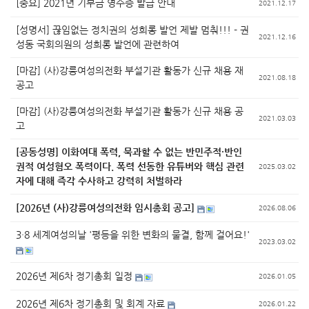
[중요] 2021년 기부금 영수증 발급 안내
2021.12.17
[성명서] 끊임없는 정치권의 성희롱 발언 제발 멈춰!!! - 권
2021.12.16
성동 국회의원의 성희롱 발언에 관련하여
[마감] (사)강릉여성의전화 부설기관 활동가 신규 채용 재
2021.08.18
공고
[마감] (사)강릉여성의전화 부설기관 활동가 신규 채용 공
2021.03.03
고
[공동성명] 이화여대 폭력, 묵과할 수 없는 반민주적·반인
권적 여성혐오 폭력이다. 폭력 선동한 유튜버와 핵심 관련
2025.03.02
자에 대해 즉각 수사하고 강력히 처벌하라
[2026년 (사)강릉여성의전화 임시총회 공고]
2026.08.06
3·8 세계여성의날 '평등을 위한 변화의 물결, 함께 걸어요!'
2023.03.02
2026년 제6차 정기총회 일정
2026.01.05
2026년 제6차 정기총회 및 회계 자료
2026.01.22