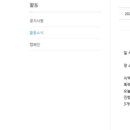
활동
20
공지사항
활동소식
캠페인
일 시
장 
지역
폭력
오늘
진행
3개