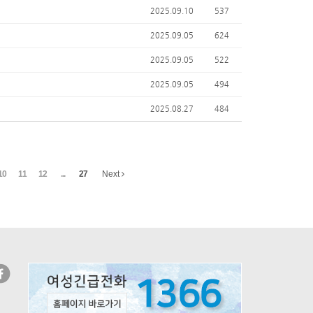
2025.09.10
537
2025.09.05
624
2025.09.05
522
2025.09.05
494
2025.08.27
484
10
11
12
...
27
Next