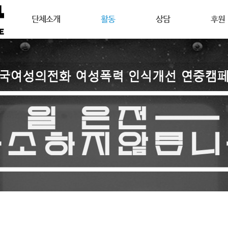
메뉴 건너뛰기
단체소개
활동
상담
후원
강릉여성의전화는
공지사항
상담안내
후원안
연혁
활동소식
여성주의상담이란
회원활
목표
캠페인
온라인 상담
자원활
조직도
오시는길