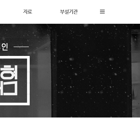
자료
부설기관
내
재정보고
해솔상담소
동
갤러리
해솔터
동
자료실