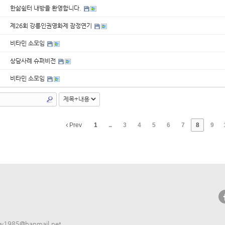
한삶쉼터 내방을 환영합니다.
제26회 강릉인권영화제 잠정연기
비타민 소모임
상담사례 슈퍼비전
비타민 소모임
Prev
1
...
3
4
5
6
7
8
9
w1985@hanmail.net