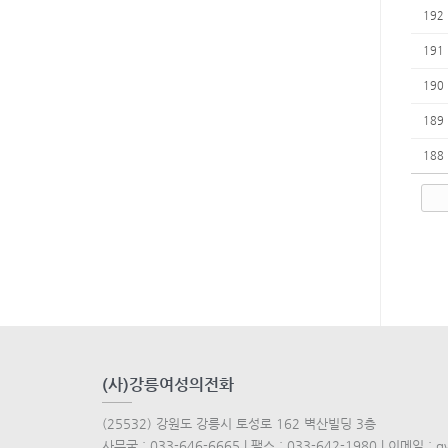
192
191
190
189
188
(사)강릉여성의전화
(25532) 강원도 강릉시 토성로 162 벽산빌딩 3층
사무국 : 033-646-6665 | 팩스 : 033-642-1980 | 이메일 : g