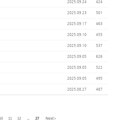
2025.09.24
424
2025.09.23
501
2025.09.17
463
2025.09.10
455
2025.09.10
537
2025.09.05
626
2025.09.05
522
2025.09.05
495
2025.08.27
487
10
11
12
...
27
Next