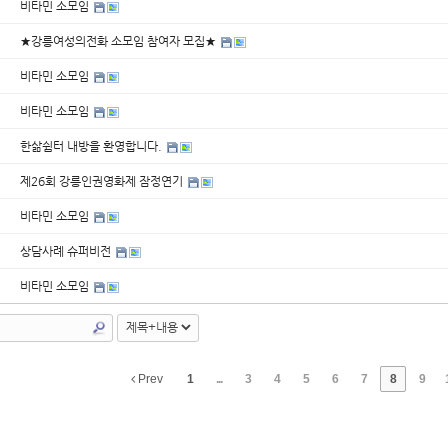
비타민 소모임
★강릉여성의전화 소모임 참여자 모집★
비타민 소모임
비타민 소모임
한삶쉼터 내방을 환영합니다.
제26회 강릉인권영화제 잠정연기
비타민 소모임
상담사례 슈퍼비전
비타민 소모임
Prev
1
...
3
4
5
6
7
8
9