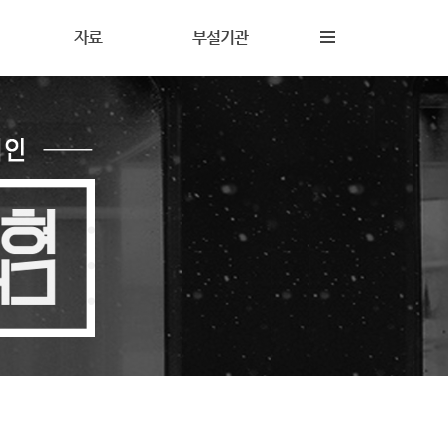
자료
부설기관
내
재정보고
해솔상담소
동
갤러리
해솔터
동
자료실