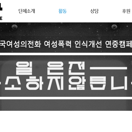
메뉴 건너뛰기
단체소개
활동
상담
후원
강릉여성의전화는
공지사항
상담안내
후원안
연혁
활동소식
여성주의상담이란
회원활
목표
캠페인
온라인 상담
자원활
조직도
오시는길