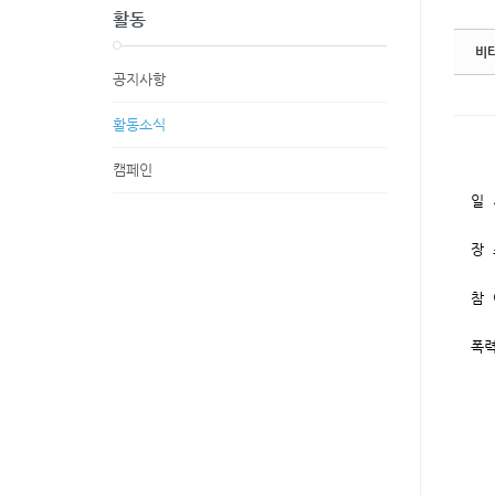
활동
비
공지사항
활동소식
캠페인
일 
장 
참 
​폭