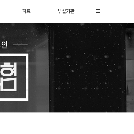
자료
부설기관
내
재정보고
해솔상담소
동
갤러리
해솔터
동
자료실