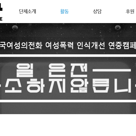
메뉴 건너뛰기
단체소개
활동
상담
후원
강릉여성의전화는
공지사항
상담안내
후원안
연혁
활동소식
여성주의상담이란
회원활
목표
캠페인
온라인 상담
자원활
조직도
오시는길