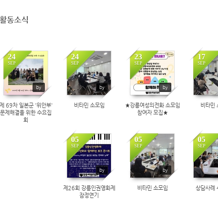
활동소식
24
24
23
17
SEP
SEP
SEP
SEP
441
424
501
4
by
by
by
제 69차 일본군 '위안부'
비타민 소모임
★강릉여성의전화 소모임
비타민 
문제해결을 위한 수요집
참여자 모집★
회
05
05
05
SEP
SEP
SEP
627
524
4
by
by
제26회 강릉인권영화제
비타민 소모임
상담사례 
잠정연기