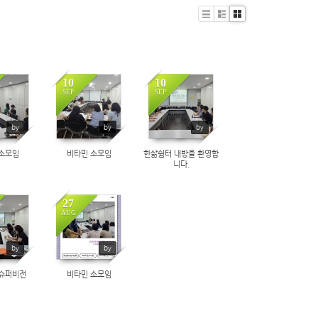
Li
Zi
G
st
n
al
e
le
ry
10
10
SEP
SEP
63
455
537
by
by
by
소모임
비타민 소모임
한삶쉼터 내방을 환영합
니다.
27
AUG
96
488
by
by
슈퍼비전
비타민 소모임