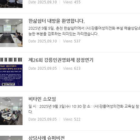
Date
2025.09.10
Views
455
한삶쉼터 내방을 환영합니다.
2025년 9월 9일, 춘천 한삶쉼터에서 (사)강릉여성의전화 부설 해솔상
능한 부분을 검토하는 의미있는 자리였습니다.
Date
2025.09.10
Views
537
제26회 강릉인권영화제 잠정연기
Date
2025.09.05
Views
623
비타민 소모임
일 시 : 2025년 9월 3일(수) 10:30 장 소 : (사)강릉여성의전화 교
다.
Date
2025.09.05
Views
522
상담사례 슈퍼비전