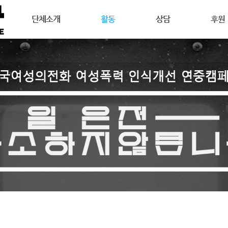
메뉴 건너뛰기
단체소개
활동
상담
후원
강릉여성의전화는
공지사항
상담안내
후원안
연혁
활동소식
여성주의상담이란
회원활
목표
캠페인
온라인 상담
자원활
조직도
오시는길