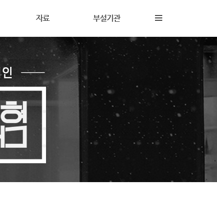
자료
부설기관
내
재정보고
해솔상담소
동
갤러리
해솔터
동
자료실