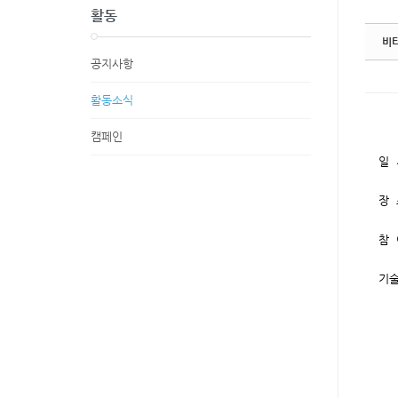
활동
비
공지사항
활동소식
캠페인
일 
장 
참 
기술