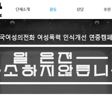
메뉴 건너뛰기
단체소개
활동
상담
후원
강릉여성의전화는
공지사항
상담안내
후원안
연혁
활동소식
여성주의상담이란
회원활
목표
캠페인
온라인 상담
자원활
조직도
오시는길