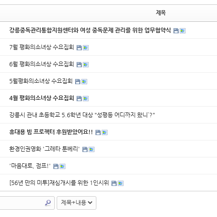
제목
강릉중독관리통합지원센터와 여성 중독문제 관리를 위한 업무협약식
7월 평화의소녀상 수요집회
6월 평화의소녀상 수요집회
5월평화의소녀상 수요집회
4월 평화의소녀상 수요집회
강릉시 관내 초등학교 5.6학년 대상 "성평등 어디까지 왔니`?"
휴대용 빔 프로젝터 후원받았어요!!
환경인권영화 '그레타 툰베리'
'마음대로, 점프!'
[56년 만의 미투]재심개시를 위한 1인시위