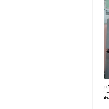
11
나누
좋았