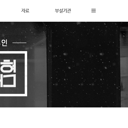
자료
부설기관
내
재정보고
해솔상담소
동
갤러리
해솔터
동
자료실