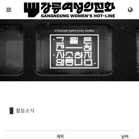
Sketchbook5, 스케치북5
Sketchbook5, 스케치북5
메뉴 건너뛰기
활동소식
제목
날짜