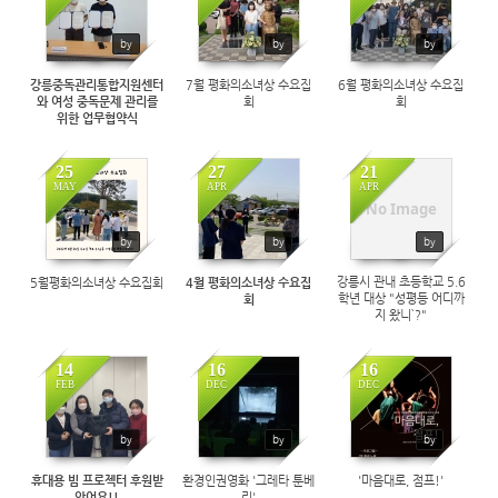
1307
by
by
by
강릉중독관리통합지원센터
7월 평화의소녀상 수요집
6월 평화의소녀상 수요집
와 여성 중독문제 관리를
회
회
위한 업무협약식
25
27
21
MAY
APR
APR
1358
1414
No Image
1399
by
by
by
강릉시 관내 초등학교 5.6
5월평화의소녀상 수요집회
4월 평화의소녀상 수요집
학년 대상 "성평등 어디까
회
지 왔니`?"
14
16
16
FEB
DEC
DEC
1603
1608
1458
by
by
by
휴대용 빔 프로젝터 후원받
환경인권영화 '그레타 툰베
'마음대로, 점프!'
았어요!!
리'