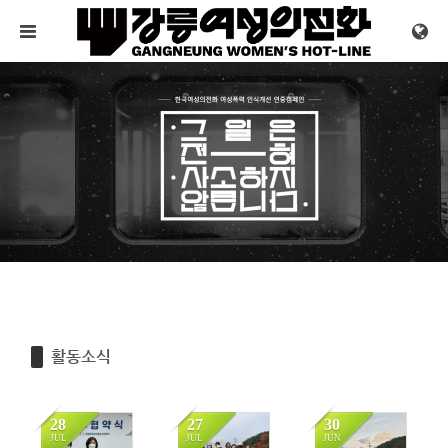
Sketchbook5, 스케치북5
Sketchbook5, 스케치북5
메뉴 건너뛰기
활동소식
28
27
30
JUL
JUL
JUN
1351
1321