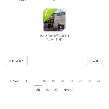
16
DEC
1354
by
[56년 만의 미투]재심개시
를 위한 1인시위
검색
Prev
1
...
18
19
20
21
22
23
24
25
26
27
Next