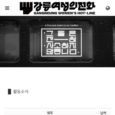
Sketchbook5, 스케치북5
Sketchbook5, 스케치북5
메뉴 건너뛰기
활동소식
제목
날짜