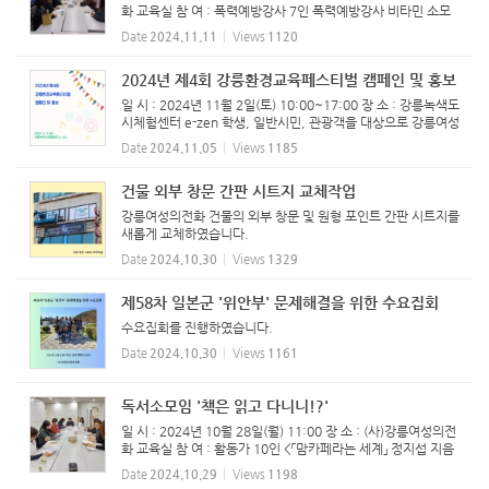
화 교육실 참 여 : 폭력예방강사 7인 ​폭력예방강사 비타민 소모
임 진행하였습니다.
Date
2024.11.11
Views
1120
2024년 제4회 강릉환경교육페스티벌 캠페인 및 홍보
일 시 : 2024년 11월 2일(토) 10:00~17:00 장 소 : 강릉녹색도
시체험센터 e-zen 학생, 일반시민, 관광객을 대상으로 강릉여성
의전화는 '동물실험, 동물성 원료 그만!'의 슬로건을 담은 '나만
Date
2024.11.05
Views
1185
의 비건 향수 만들기' 체험부스를 운영하였습니다. ...
건물 외부 창문 간판 시트지 교체작업
강릉여성의전화 건물의 외부 창문 및 원형 포인트 간판 시트지를
새롭게 교체하였습니다.
Date
2024.10.30
Views
1329
제58차 일본군 '위안부' 문제해결을 위한 수요집회
수요집회를 진행하였습니다.
Date
2024.10.30
Views
1161
독서소모임 '책은 읽고 다니니!?'
일 시 : 2024년 10월 28일(월) 11:00 장 소 : (사)강릉여성의전
화 교육실 참 여 : 활동가 10인 <「맘카페라는 세계」 정지섭 지음
> 엄마들의 커뮤니티, 맘카페란 도대체 어떤 공간인가? 어쩌다
Date
2024.10.29
Views
1198
가 이 공동체는 그토록 혐오의 대상이 되었나? 엄마들이 ‘맘...