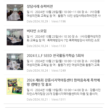
상담사례 슈퍼비젼
일 시 : 2024년 10월 28일(월) 10:00~11:00 장 소 : (사)강릉
여성의전화 교육실 참 여 : 활동가 10인 상담사례슈퍼비전은 사
례관리의 효율적 수행과 상담자의 역량강화를 위해 매월 진행하
Date
2024.10.29
Views
1196
고 있습니다.
비타민 소모임
일 시 : 2024년 10월 23일(수) 10:30 장 소 : (사)강릉여성의전
화 교육실 참 여 : 폭력예방강사 7인 ​폭력예방강사 비타민 소모
임 진행하였습니다.
Date
2024.10.24
Views
1133
2024 E.L.F SEED 전국활동가학습 5회차
일 시 : 2024년 10월 21일(월) 10:00~12:00 장 소 : (사)강릉
여성의전화 교육실 참 여 : 활동가 9인 여성의전화 활동가 교육
E.L.F SEED 5회차 교육을 진행하였습니다. 친밀한 관계 내 여
Date
2024.10.24
Views
1249
성폭력 입법 방향에 대해 함께 논의하는 시간이었습니다.
2024 제6회 강릉시지역아동센터 한마음축제 폭력예
방 캠페인 및 홍보
일 시 : 2024년 10월 19일(토) 10:00~14:00 장 소 : 강릉시인
라인스케이팅장 20개 강릉시지역아동센터의 아동 및 종사자,
보호자를 대상으로 강릉여성의전화 활동가들과 대학생 자원봉
Date
2024.10.21
Views
1311
사자들과 함께 폭력예방 부스 운영을 하였습니다. 홍보부스에서
는 많은 아...