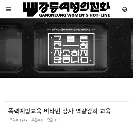
Sketchbook5, 스케치북5
Sketchbook5, 스케치북5
메뉴 건너뛰기
폭력예방교육 비타민 강사 역량강화 교육
조회 수
1247
추천 수
0
댓글
0