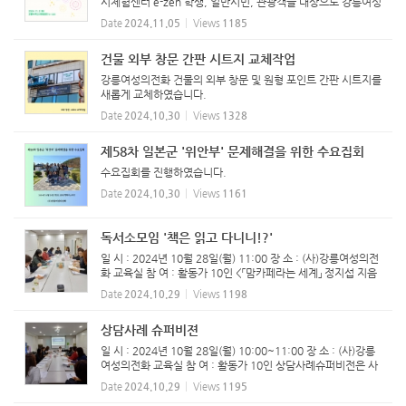
시체험센터 e-zen 학생, 일반시민, 관광객을 대상으로 강릉여성
의전화는 '동물실험, 동물성 원료 그만!'의 슬로건을 담은 '나만
Date
2024.11.05
Views
1185
의 비건 향수 만들기' 체험부스를 운영하였습니다. ...
건물 외부 창문 간판 시트지 교체작업
강릉여성의전화 건물의 외부 창문 및 원형 포인트 간판 시트지를
새롭게 교체하였습니다.
Date
2024.10.30
Views
1328
제58차 일본군 '위안부' 문제해결을 위한 수요집회
수요집회를 진행하였습니다.
Date
2024.10.30
Views
1161
독서소모임 '책은 읽고 다니니!?'
일 시 : 2024년 10월 28일(월) 11:00 장 소 : (사)강릉여성의전
화 교육실 참 여 : 활동가 10인 <「맘카페라는 세계」 정지섭 지음
> 엄마들의 커뮤니티, 맘카페란 도대체 어떤 공간인가? 어쩌다
Date
2024.10.29
Views
1198
가 이 공동체는 그토록 혐오의 대상이 되었나? 엄마들이 ‘맘...
상담사례 슈퍼비젼
일 시 : 2024년 10월 28일(월) 10:00~11:00 장 소 : (사)강릉
여성의전화 교육실 참 여 : 활동가 10인 상담사례슈퍼비전은 사
례관리의 효율적 수행과 상담자의 역량강화를 위해 매월 진행하
Date
2024.10.29
Views
1195
고 있습니다.