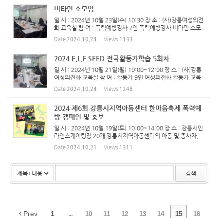
비타민 소모임
일 시 : 2024년 10월 23일(수) 10:30 장 소 : (사)강릉여성의전
화 교육실 참 여 : 폭력예방강사 7인 ​폭력예방강사 비타민 소모
임 진행하였습니다.
Date
2024.10.24
Views
1133
2024 E.L.F SEED 전국활동가학습 5회차
일 시 : 2024년 10월 21일(월) 10:00~12:00 장 소 : (사)강릉
여성의전화 교육실 참 여 : 활동가 9인 여성의전화 활동가 교육
E.L.F SEED 5회차 교육을 진행하였습니다. 친밀한 관계 내 여
Date
2024.10.24
Views
1248
성폭력 입법 방향에 대해 함께 논의하는 시간이었습니다.
2024 제6회 강릉시지역아동센터 한마음축제 폭력예
방 캠페인 및 홍보
일 시 : 2024년 10월 19일(토) 10:00~14:00 장 소 : 강릉시인
라인스케이팅장 20개 강릉시지역아동센터의 아동 및 종사자,
보호자를 대상으로 강릉여성의전화 활동가들과 대학생 자원봉
Date
2024.10.21
Views
1311
사자들과 함께 폭력예방 부스 운영을 하였습니다. 홍보부스에서
는 많은 아...
검색
Prev
1
...
10
11
12
13
14
15
16