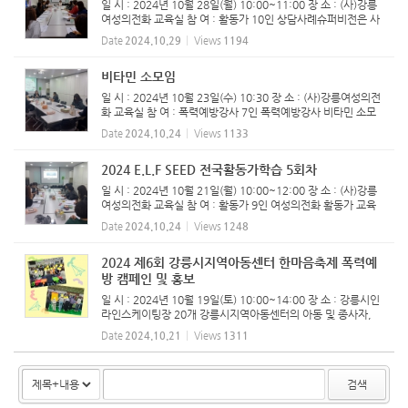
일 시 : 2024년 10월 28일(월) 10:00~11:00 장 소 : (사)강릉
여성의전화 교육실 참 여 : 활동가 10인 상담사례슈퍼비전은 사
례관리의 효율적 수행과 상담자의 역량강화를 위해 매월 진행하
Date
2024.10.29
Views
1194
고 있습니다.
비타민 소모임
일 시 : 2024년 10월 23일(수) 10:30 장 소 : (사)강릉여성의전
화 교육실 참 여 : 폭력예방강사 7인 ​폭력예방강사 비타민 소모
임 진행하였습니다.
Date
2024.10.24
Views
1133
2024 E.L.F SEED 전국활동가학습 5회차
일 시 : 2024년 10월 21일(월) 10:00~12:00 장 소 : (사)강릉
여성의전화 교육실 참 여 : 활동가 9인 여성의전화 활동가 교육
E.L.F SEED 5회차 교육을 진행하였습니다. 친밀한 관계 내 여
Date
2024.10.24
Views
1248
성폭력 입법 방향에 대해 함께 논의하는 시간이었습니다.
2024 제6회 강릉시지역아동센터 한마음축제 폭력예
방 캠페인 및 홍보
일 시 : 2024년 10월 19일(토) 10:00~14:00 장 소 : 강릉시인
라인스케이팅장 20개 강릉시지역아동센터의 아동 및 종사자,
보호자를 대상으로 강릉여성의전화 활동가들과 대학생 자원봉
Date
2024.10.21
Views
1311
사자들과 함께 폭력예방 부스 운영을 하였습니다. 홍보부스에서
는 많은 아...
검색