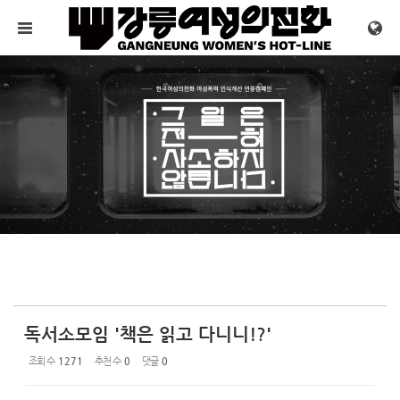
Sketchbook5, 스케치북5
Sketchbook5, 스케치북5
메뉴 건너뛰기
독서소모임 '책은 읽고 다니니!?'
조회 수
1271
추천 수
0
댓글
0