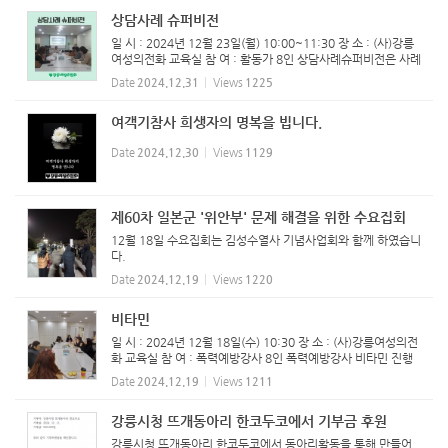
상담사례 슈퍼비전
일 시 : 2024년 12월 23일(월) 10:00~11:30 장 소 : (사)강릉
여성의전화 교육실 참 여 : 활동가 8인 상담사례슈퍼비전은 사례
관리의 효율적 수행과 상담자의 역량강화를 위해 매월 진행하고
Date
2024.12.31
Views
1225
있습니다.
여객기참사 희생자의 명복을 빕니다.
Date
2024.12.30
Views
1129
제60차 일본군 '위안부' 문제 해결을 위한 수요집회
12월 18일 수요집회는 김성수열사 기념사업회와 함께 하였습니
다.
Date
2024.12.19
Views
1220
비타민
일 시 : 2024년 12월 18일(수) 10:30 장 소 : (사)강릉여성의전
화 교육실 참 여 : 폭력예방강사 8인 ​폭력예방강사 비타민 진행
하였습니다.
Date
2024.12.19
Views
1211
강릉시청 뜨개동아리 한코두코에서 기부금 후원
강릉시청 뜨개동아리 한코두코에서 동아리활동을 통해 만들어