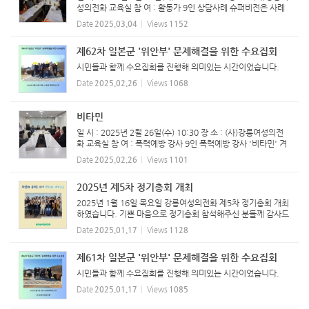
성의전화 교육실 참 여 : 활동가 9인 상담사례 슈퍼비전은 사례
관리의 효율적 수행과 상담자의 역량강화를 위해 매월 진행하고
Date
2025.03.04
Views
1152
있습니다.
제62차 일본군 '위안부' 문제해결을 위한 수요집회
시민들과 함께 수요집회를 진행해 의미있는 시간이었습니다.
Date
2025.02.26
Views
1068
비타민
일 시 : 2025년 2월 26일(수) 10:30 장 소 : (사)강릉여성의전
화 교육실 참 여 : 폭력예방 강사 9인 폭력예방 강사 '비타민' 겨
울방학을 지내고 금일 개학을 하였습니다. 오랜만에 만난 강사
Date
2025.02.26
Views
1101
들은 근황을 함께 나누었고, 강릉여성의전화는 신입 강사 발...
2025년 제5차 정기총회 개최
2025년 1월 16일 목요일 강릉여성의전화 제5차 정기총회 개최
하였습니다. 기쁜 마음으로 정기총회 참석해주신 분들께 감사드
립니다. 2025년에도 강릉여성의전화는 폭력 없는 세상. 성평등
Date
2025.01.17
Views
1128
한 세상이 되도록 멈추지 않고 달려가겠습니다.
제61차 일본군 '위안부' 문제해결을 위한 수요집회
시민들과 함께 수요집회를 진행해 의미있는 시간이었습니다.
Date
2025.01.17
Views
1085