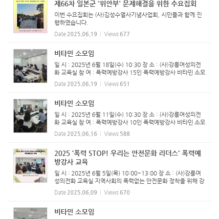
제66차 일본군 '위안부' 문제해결을 위한 수요집회
이번 수요집회는 (사)김성수열사기념사업회, 시민들과 함께 진
행하였습니다.
Date
2025.06.19
Views
677
비타민 소모임
일 시 : 2025년 6월 18일(수) 10:30 장 소 : (사)강릉여성의전
화 교육실 참 여 : 폭력예방강사 15인 폭력예방강사 비타민 소모
임 진행하였습니다.
Date
2025.06.19
Views
651
비타민 소모임
일 시 : 2025년 6월 11일(수) 10:30 장 소 : (사)강릉여성의전
화 교육실 참 여 : 폭력예방강사 10인 폭력예방강사 비타민 소모
임 진행하였습니다.
Date
2025.06.16
Views
588
2025 '폭력 STOP! 우리는 안전문화 리더스' 폭력예
방강사 교육
일 시 : 2025년 6월 5일(목) 10:00~13:00 장 소 : (사)강릉여
성의전화 교육실 지역사회의 폭력없는 안전문화 정착을 위해 강
릉시양성평등기금지원사업으로 진행하는 폭력예방교육강사 양
Date
2025.06.09
Views
670
성 과정이 지역주민과 활동가를 대상으로 4월 22일부터 시작되
어 매주 화...
비타민 소모임