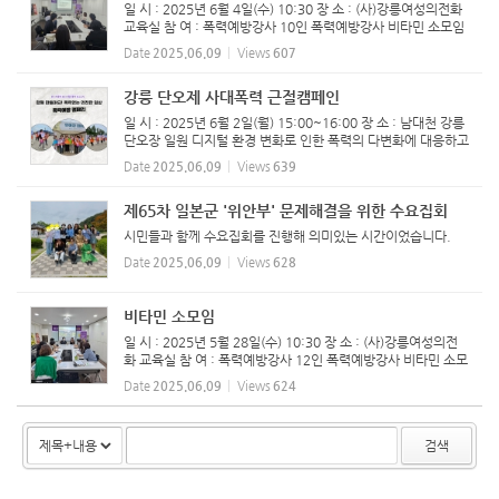
일 시 : 2025년 6월 4일(수) 10:30 장 소 : (사)강릉여성의전화
교육실 참 여 : 폭력예방강사 10인 ​폭력예방강사 비타민 소모임
진행하였습니다.
Date
2025.06.09
Views
607
강릉 단오제 사대폭력 근절캠페인
일 시 : 2025년 6월 2일(월) 15:00~16:00 장 소 : 남대천 강릉
단오장 일원 디지털 환경 변화로 인한 폭력의 다변화에 대응하고
안전한 지역사회 조성을 위해 강릉시 인구가족과와 민간단체들
Date
2025.06.09
Views
639
이 2일 오후 남대천 강릉 단오장 일원에서 진행한 민관 합동 캠
페인...
제65차 일본군 '위안부' 문제해결을 위한 수요집회
시민들과 함께 수요집회를 진행해 의미있는 시간이었습니다.
Date
2025.06.09
Views
628
비타민 소모임
일 시 : 2025년 5월 28일(수) 10:30 장 소 : (사)강릉여성의전
화 교육실 참 여 : 폭력예방강사 12인 ​폭력예방강사 비타민 소모
임 진행하였습니다.
Date
2025.06.09
Views
624
검색