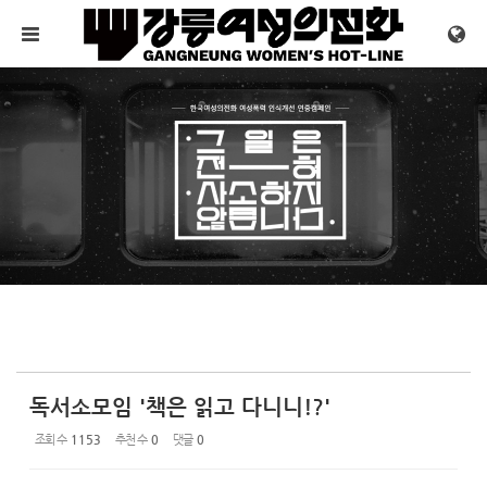
Sketchbook5, 스케치북5
Sketchbook5, 스케치북5
메뉴 건너뛰기
독서소모임 '책은 읽고 다니니!?'
조회 수
1153
추천 수
0
댓글
0