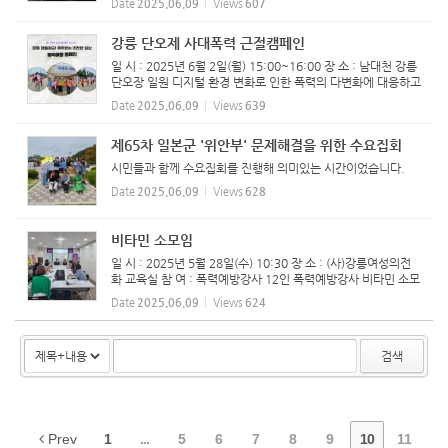
Date
2025.06.09
Views
607
강릉 단오제 사대폭력 근절캠페인
일 시 : 2025년 6월 2일(월) 15:00~16:00 장 소 : 남대천 강릉
단오장 일원 디지털 환경 변화로 인한 폭력의 다변화에 대응하고
안전한 지역사회 조성을 위해 강릉시 인구가족과와 민간단체들
Date
2025.06.09
Views
639
이 2일 오후 남대천 강릉 단오장 일원에서 진행한 민관 합동 캠
페인...
제65차 일본군 '위안부' 문제해결을 위한 수요집회
시민들과 함께 수요집회를 진행해 의미있는 시간이었습니다.
Date
2025.06.09
Views
628
비타민 소모임
일 시 : 2025년 5월 28일(수) 10:30 장 소 : (사)강릉여성의전
화 교육실 참 여 : 폭력예방강사 12인 ​폭력예방강사 비타민 소모
임 진행하였습니다.
Date
2025.06.09
Views
624
검색
Prev
1
...
5
6
7
8
9
10
11