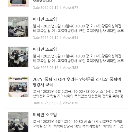
행하였습니다.
Date
2025.06.19
Views
677
비타민 소모임
일 시 : 2025년 6월 18일(수) 10:30 장 소 : (사)강릉여성의전
화 교육실 참 여 : 폭력예방강사 15인 폭력예방강사 비타민 소모
임 진행하였습니다.
Date
2025.06.19
Views
651
비타민 소모임
일 시 : 2025년 6월 11일(수) 10:30 장 소 : (사)강릉여성의전
화 교육실 참 여 : 폭력예방강사 10인 폭력예방강사 비타민 소모
임 진행하였습니다.
Date
2025.06.16
Views
588
2025 '폭력 STOP! 우리는 안전문화 리더스' 폭력예
방강사 교육
일 시 : 2025년 6월 5일(목) 10:00~13:00 장 소 : (사)강릉여
성의전화 교육실 지역사회의 폭력없는 안전문화 정착을 위해 강
릉시양성평등기금지원사업으로 진행하는 폭력예방교육강사 양
Date
2025.06.09
Views
670
성 과정이 지역주민과 활동가를 대상으로 4월 22일부터 시작되
어 매주 화...
비타민 소모임
일 시 : 2025년 6월 4일(수) 10:30 장 소 : (사)강릉여성의전화
교육실 참 여 : 폭력예방강사 10인 ​폭력예방강사 비타민 소모임
진행하였습니다.