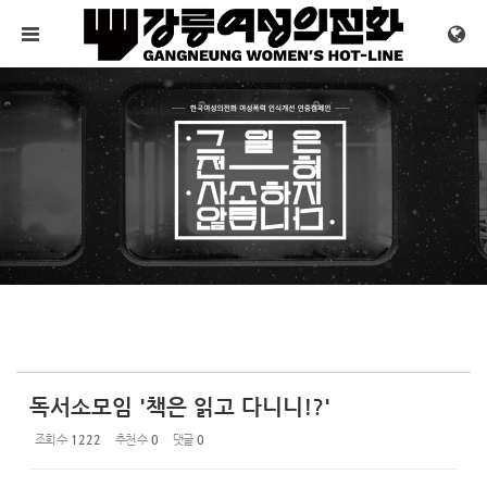
Sketchbook5, 스케치북5
Sketchbook5, 스케치북5
메뉴 건너뛰기
독서소모임 '책은 읽고 다니니!?'
조회 수
1222
추천 수
0
댓글
0