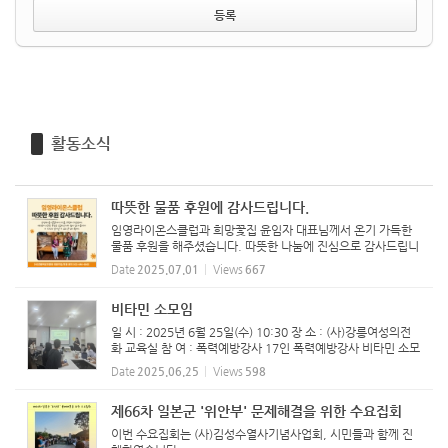
활동소식
따뜻한 물품 후원에 감사드립니다.
임영라이온스클럽과 희망꽃집 윤임자 대표님께서 온기 가득한
물품 후원을 해주셨습니다. 따뜻한 나눔에 진심으로 감사드립니
다. ‘강릉여성의전화’에 함께해주신 연대의 손길은 폭력 피해 여
Date
2025.07.01
Views
667
성들의 일상 회복과 자립에 큰 힘이 됩니다. 일시/정기...
비타민 소모임
일 시 : 2025년 6월 25일(수) 10:30 장 소 : (사)강릉여성의전
화 교육실 참 여 : 폭력예방강사 17인 폭력예방강사 비타민 소모
임 진행하였습니다.
Date
2025.06.25
Views
598
제66차 일본군 '위안부' 문제해결을 위한 수요집회
이번 수요집회는 (사)김성수열사기념사업회, 시민들과 함께 진