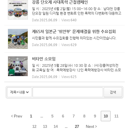
강릉 단오제 사대폭력 근절캠페인
일 시 : 2025년 6월 2일(월) 15:00~16:00 장 소 : 남대천 강릉
단오장 일원 디지털 환경 변화로 인한 폭력의 다변화에 대응하고
안전한 지역사회 조성을 위해 강릉시 인구가족과와 민간단체들
Date
2025.06.09
Views
640
이 2일 오후 남대천 강릉 단오장 일원에서 진행한 민관 합동 캠
페인...
제65차 일본군 '위안부' 문제해결을 위한 수요집회
시민들과 함께 수요집회를 진행해 의미있는 시간이었습니다.
Date
2025.06.09
Views
629
비타민 소모임
일 시 : 2025년 5월 28일(수) 10:30 장 소 : (사)강릉여성의전
화 교육실 참 여 : 폭력예방강사 12인 ​폭력예방강사 비타민 소모
임 진행하였습니다.
Date
2025.06.09
Views
625
검색
Prev
1
...
5
6
7
8
9
10
11
12
13
14
...
27
Next