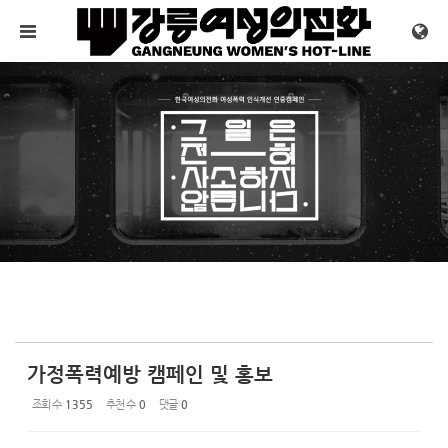
Sketchbook5, 스케치북5
Sketchbook5, 스케치북5
메뉴 건너뛰기
가정폭력예방 캠페인 및 홍보
조회 수
1355
추천 수
0
댓글
0