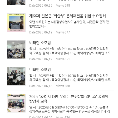
임 진행하였습니다.
Date
2025.06.25
Views
598
제66차 일본군 '위안부' 문제해결을 위한 수요집회
이번 수요집회는 (사)김성수열사기념사업회, 시민들과 함께 진
행하였습니다.
Date
2025.06.19
Views
677
비타민 소모임
일 시 : 2025년 6월 18일(수) 10:30 장 소 : (사)강릉여성의전
화 교육실 참 여 : 폭력예방강사 15인 폭력예방강사 비타민 소모
임 진행하였습니다.
Date
2025.06.19
Views
651
비타민 소모임
일 시 : 2025년 6월 11일(수) 10:30 장 소 : (사)강릉여성의전
화 교육실 참 여 : 폭력예방강사 10인 폭력예방강사 비타민 소모
임 진행하였습니다.
Date
2025.06.16
Views
588
2025 '폭력 STOP! 우리는 안전문화 리더스' 폭력예
방강사 교육
일 시 : 2025년 6월 5일(목) 10:00~13:00 장 소 : (사)강릉여
성의전화 교육실 지역사회의 폭력없는 안전문화 정착을 위해 강
릉시양성평등기금지원사업으로 진행하는 폭력예방교육강사 양
Date
2025.06.09
Views
670