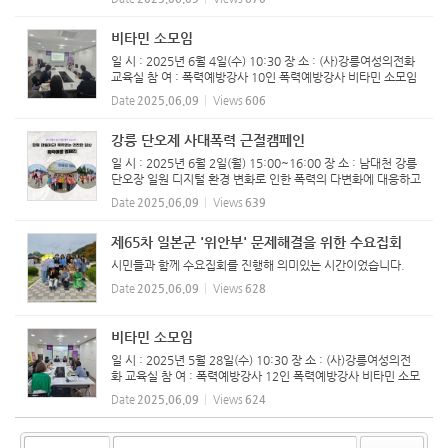
성 과정이 지역주민과 활동가를 대상으로 4월 22일부터 시작되
어 매주 화...
비타민 소모임
일 시 : 2025년 6월 4일(수) 10:30 장 소 : (사)강릉여성의전화
교육실 참 여 : 폭력예방강사 10인 ​폭력예방강사 비타민 소모임
진행하였습니다.
Date
2025.06.09
Views
606
강릉 단오제 사대폭력 근절캠페인
일 시 : 2025년 6월 2일(월) 15:00~16:00 장 소 : 남대천 강릉
단오장 일원 디지털 환경 변화로 인한 폭력의 다변화에 대응하고
안전한 지역사회 조성을 위해 강릉시 인구가족과와 민간단체들
Date
2025.06.09
Views
639
이 2일 오후 남대천 강릉 단오장 일원에서 진행한 민관 합동 캠
페인...
제65차 일본군 '위안부' 문제해결을 위한 수요집회
시민들과 함께 수요집회를 진행해 의미있는 시간이었습니다.
Date
2025.06.09
Views
628
비타민 소모임
일 시 : 2025년 5월 28일(수) 10:30 장 소 : (사)강릉여성의전
화 교육실 참 여 : 폭력예방강사 12인 ​폭력예방강사 비타민 소모
임 진행하였습니다.
Date
2025.06.09
Views
624