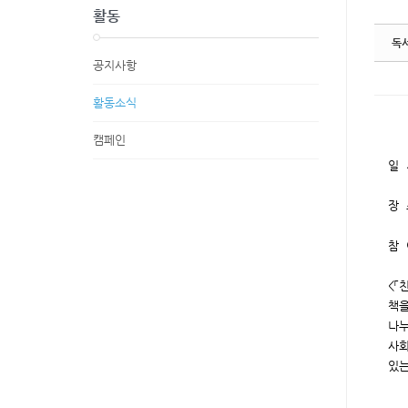
활동
독서
공지사항
활동소식
캠페인
일 
장 
참 
<「
책을
나
사회
있는