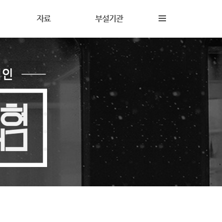
자료
부설기관
내
재정보고
해솔상담소
동
갤러리
해솔터
동
자료실