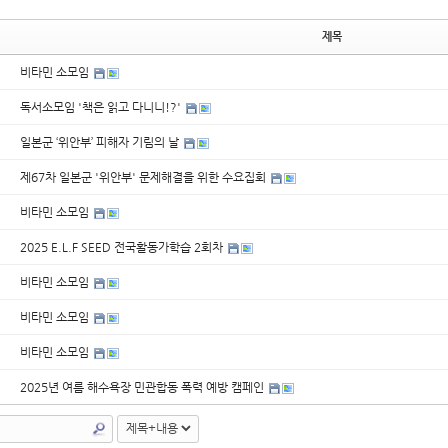
제목
비타민 소모임
독서소모임 '책은 읽고 다니니!?'
일본군 ‘위안부’ 피해자 기림의 날
제67차 일본군 '위안부' 문제해결을 위한 수요집회
비타민 소모임
2025 E.L.F SEED 전국활동가학습 2회차
비타민 소모임
비타민 소모임
비타민 소모임
2025년 여름 해수욕장 민관합동 폭력 예방 캠페인