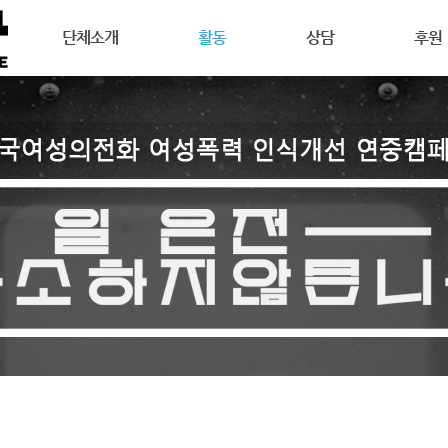
메뉴 건너뛰기
단체소개
활동
상담
후원
강릉여성의전화는
공지사항
상담안내
후원안
연혁
활동소식
여성주의상담이란
회원활
목표
캠페인
온라인 상담
자원활
조직도
오시는길