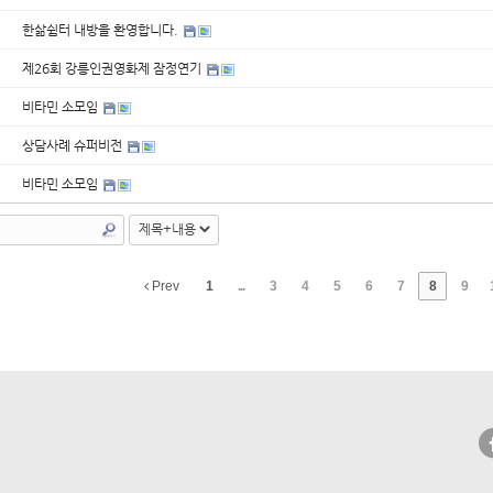
한삶쉼터 내방을 환영합니다.
제26회 강릉인권영화제 잠정연기
비타민 소모임
상담사례 슈퍼비전
비타민 소모임
Prev
1
...
3
4
5
6
7
8
9