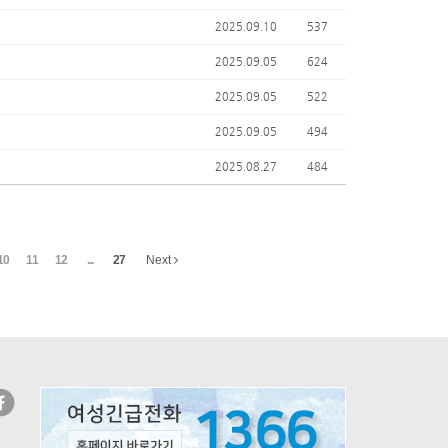
2025.09.10
537
2025.09.05
624
2025.09.05
522
2025.09.05
494
2025.08.27
484
10
11
12
...
27
Next