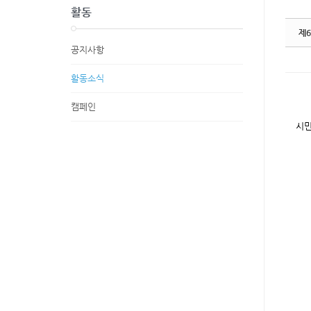
활동
제6
공지사항
활동소식
캠페인
시민