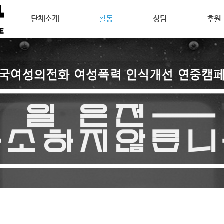
메뉴 건너뛰기
단체소개
활동
상담
후원
강릉여성의전화는
공지사항
상담안내
후원안
연혁
활동소식
여성주의상담이란
회원활
목표
캠페인
온라인 상담
자원활
조직도
오시는길