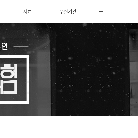
자료
부설기관
내
재정보고
해솔상담소
동
갤러리
해솔터
동
자료실