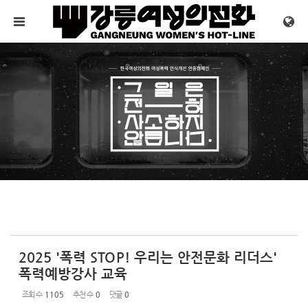
Sketchbook5, 스케치북5
Sketchbook5, 스케치북5
메뉴 건너뛰기
2025 '폭력 STOP! 우리는 안전문화 리더스'
폭력예방강사 교육
조회 수
1105
추천 수
0
댓글
0