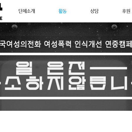
메뉴 건너뛰기
단체소개
활동
상담
후원
강릉여성의전화는
공지사항
상담안내
후원안
연혁
활동소식
여성주의상담이란
회원활
목표
캠페인
온라인 상담
자원활
조직도
오시는길