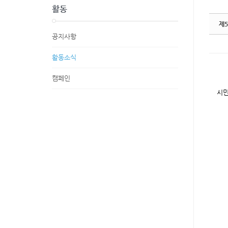
활동
제5
공지사항
활동소식
캠페인
시민