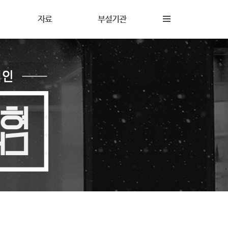
자료
부설기관
내
재정보고
해솔상담소
동
갤러리
해솔터
동
자료실