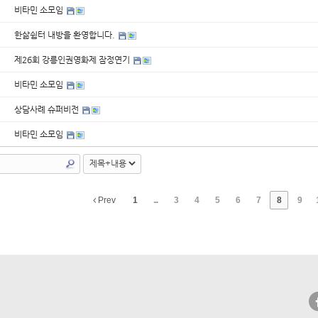
비타민 소모임
한삶쉼터 내방을 환영합니다.
제26회 강릉인권영화제 잠정연기
비타민 소모임
상담사례 슈퍼비전
비타민 소모임
Prev
1
...
3
4
5
6
7
8
9