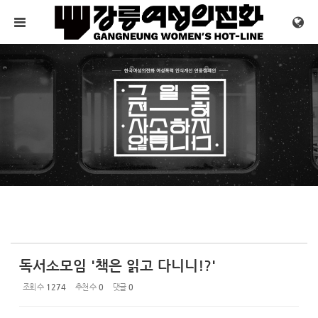
Sketchbook5, 스케치북5
Sketchbook5, 스케치북5
메뉴 건너뛰기
독서소모임 '책은 읽고 다니니!?'
조회 수
1274
추천 수
0
댓글
0