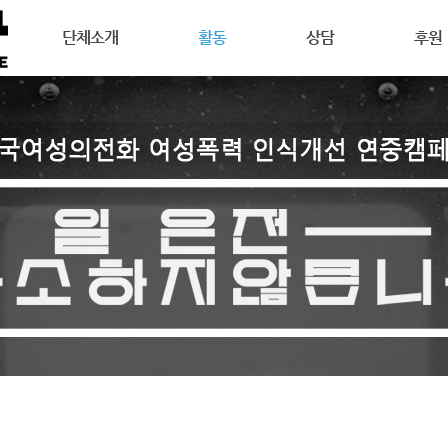
메뉴 건너뛰기
단체소개
활동
상담
후원
강릉여성의전화는
공지사항
상담안내
후원안
연혁
활동소식
여성주의상담이란
회원활
목표
캠페인
온라인 상담
자원활
조직도
오시는길