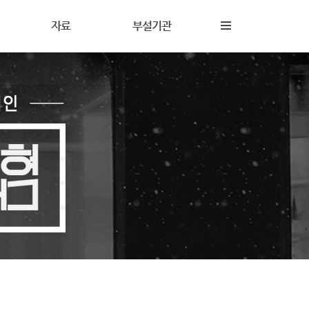
자료
부설기관
내
재정보고
해솔상담소
동
갤러리
해솔터
동
자료실