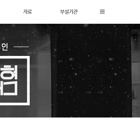
자료
부설기관
내
재정보고
해솔상담소
동
갤러리
해솔터
동
자료실