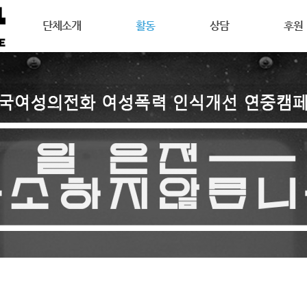
메뉴 건너뛰기
단체소개
활동
상담
후원
강릉여성의전화는
공지사항
상담안내
후원안
연혁
활동소식
여성주의상담이란
회원활
목표
캠페인
온라인 상담
자원활
조직도
오시는길