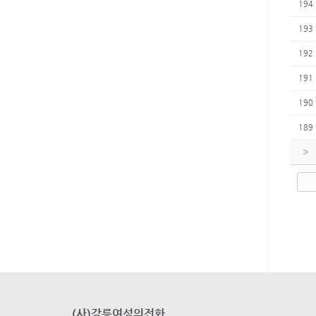
194
193
192
191
190
189
»
(사)강릉여성의전화