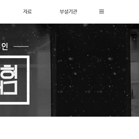
자료
부설기관
내
재정보고
해솔상담소
동
갤러리
해솔터
동
자료실