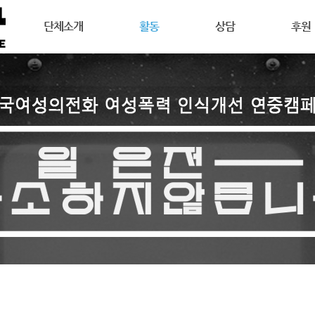
메뉴 건너뛰기
단체소개
활동
상담
후원
강릉여성의전화는
공지사항
상담안내
후원안
연혁
활동소식
여성주의상담이란
회원활
목표
캠페인
온라인 상담
자원활
조직도
오시는길