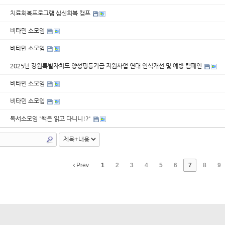
치료회복프로그램 심신회복 캠프
비타민 소모임
비타민 소모임
2025년 강원특별자치도 양성평등기금 지원사업 연대 인식개선 및 예방 캠페인
비타민 소모임
비타민 소모임
독서소모임 '책은 읽고 다니니!?'
Prev
1
2
3
4
5
6
7
8
9