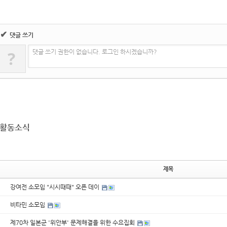
✔
댓글 쓰기
?
댓글 쓰기 권한이 없습니다. 로그인 하시겠습니까?
활동소식
제목
강여전 소모임 "시시때때" 오픈 데이
비타민 소모임
제70차 일본군 '위안부' 문제해결을 위한 수요집회