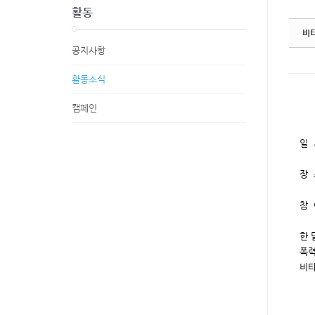
활동
비
공지사항
활동소식
캠페인
일 
장 
참 
한 
폭력
비타