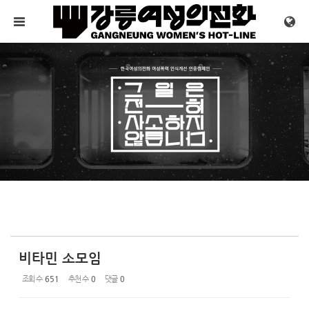
Sketchbook5, 스케치북5
Sketchbook5, 스케치북5
메뉴 건너뛰기
비타민 소모임
조회 수
651
추천 수
0
댓글
0