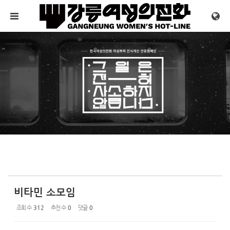
Sketchbook5, 스케치북5
Sketchbook5, 스케치북5
메뉴 건너뛰기
비타민 소모임
조회 수
312
추천 수
0
댓글
0