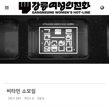
Sketchbook5, 스케치북5
Sketchbook5, 스케치북5
메뉴 건너뛰기
비타민 소모임
조회 수
357
추천 수
0
댓글
0