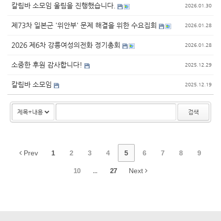
칼림바 소모임 울림을 진행했습니다.
2026.01.30
제73차 일본군 '위안부' 문제 해결을 위한 수요집회
2026.01.28
2026 제6차 강릉여성의전화 정기총회
2026.01.28
소중한 후원 감사합니다!
2025.12.29
칼림바 소모임
2025.12.19
검색
Prev
1
2
3
4
5
6
7
8
9
10
...
27
Next