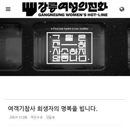
Sketchbook5, 스케치북5
Sketchbook5, 스케치북5
메뉴 건너뛰기
여객기참사 희생자의 명복을 빕니다.
조회 수
1129
추천 수
0
댓글
0