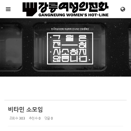
Sketchbook5, 스케치북5
Sketchbook5, 스케치북5
메뉴 건너뛰기
비타민 소모임
조회 수
303
추천 수
0
댓글
0