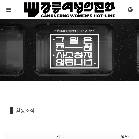
Sketchbook5, 스케치북5
Sketchbook5, 스케치북5
메뉴 건너뛰기
활동소식
제목
날짜