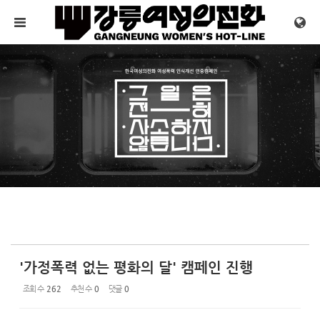
Sketchbook5, 스케치북5
Sketchbook5, 스케치북5
메뉴 건너뛰기
'가정폭력 없는 평화의 달' 캠페인 진행
조회 수
262
추천 수
0
댓글
0