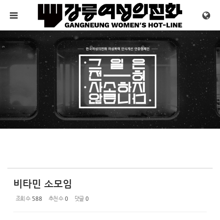
Sketchbook5, 스케치북5
Sketchbook5, 스케치북5
메뉴 건너뛰기
비타민 소모임
조회 수
588
추천 수
0
댓글
0