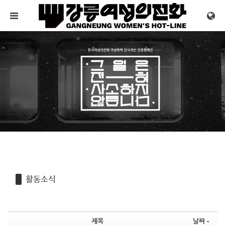
Sketchbook5, 스케치북5
Sketchbook5, 스케치북5
메뉴 건너뛰기
활동소식
제목
날짜