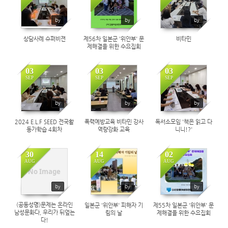
by
by
by
상담사례 슈퍼비젼
제56차 일본군 '위안부' 문
비타민
제해결을 위한 수요집회
03
03
03
SEP
SEP
SEP
1321
1248
1271
by
by
by
2024 E.L.F SEED 전국활
폭력예방교육 비타민 강사
독서소모임 '책은 읽고 다
동가학습 4회차
역량강화 교육
니니!?'
30
14
02
AUG
AUG
AUG
1390
1401
1221
No Image
by
by
by
(공동성명)문제는 온라인
일본군 '위안부' 피해자 기
제55차 일본군 '위안부' 문
남성문화다, 우리가 뒤엎는
림의 날
제해결을 위한 수요집회
다!