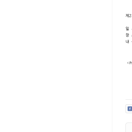
제2
일 
장 
내 
P