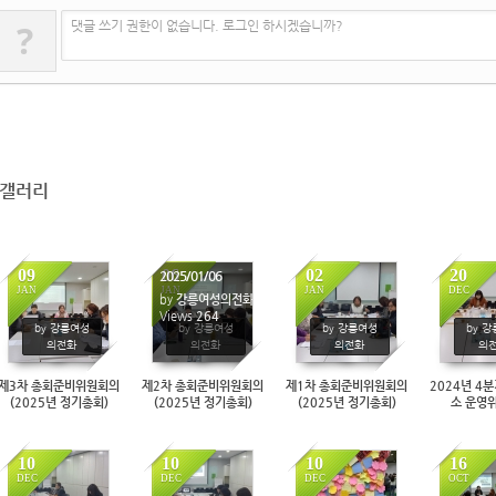
?
댓글 쓰기 권한이 없습니다. 로그인 하시겠습니까?
갤러리
09
06
02
20
2025/01/06
JAN
JAN
JAN
DEC
by
강릉여성의전화
282
Views
264
240
2
by 강릉여성
by 강릉여성
by 강릉여성
by 
의전화
의전화
의전화
의
제3차 총회준비위원회의
제2차 총회준비위원회의
제1차 총회준비위원회의
2024년 4
(2025년 정기총회)
(2025년 정기총회)
(2025년 정기총회)
소 운영
10
10
10
16
DEC
DEC
DEC
OCT