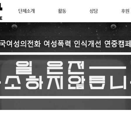
메뉴 건너뛰기
단체소개
활동
상담
후원
강릉여성의전화는
공지사항
상담안내
후원안
연혁
활동소식
여성주의상담이란
회원활
목표
캠페인
온라인 상담
자원활
조직도
오시는길