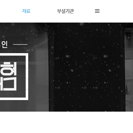
자료
부설기관
내
재정보고
해솔상담소
동
갤러리
해솔터
동
자료실