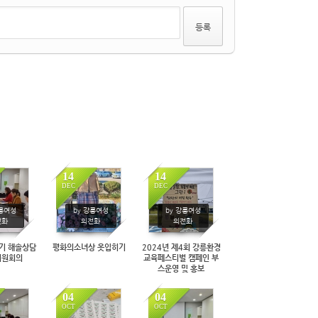
14
14
DEC
DEC
75
249
258
강릉여성
by 강릉여성
by 강릉여성
전화
의전화
의전화
분기 해솔상담
평화의소녀상 옷입히기
2024년 제4회 강릉환경
위원회의
교육페스티벌 캠페인 부
스운영 및 홍보
04
04
OCT
OCT